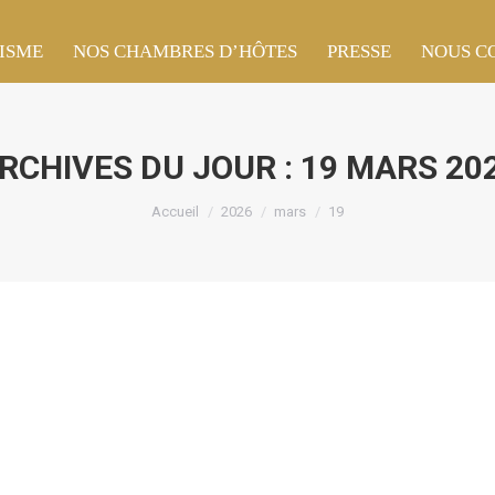
ISME
ISME
NOS CHAMBRES D’HÔTES
NOS CHAMBRES D’HÔTES
PRESSE
PRESSE
NOUS C
NOUS C
RCHIVES DU JOUR :
19 MARS 20
Vous êtes ici :
Accueil
2026
mars
19