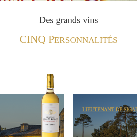
Des grands vins
CINQ P
ERSONNALITÉS
LIEUTENANT DE
SIGA