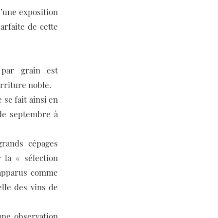
d’une exposition
arfaite de cette
 par grain est
rriture noble.
se fait ainsi en
 de septembre à
grands cépages
 la « sélection
s apparus comme
elle des vins de
une observation