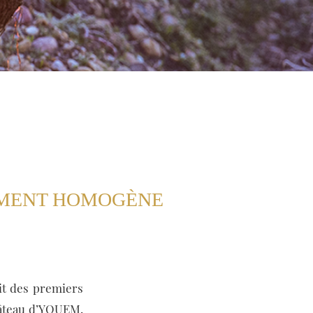
,
EMENT HOMOGÈNE
it des premiers
hâteau d’YQUEM,