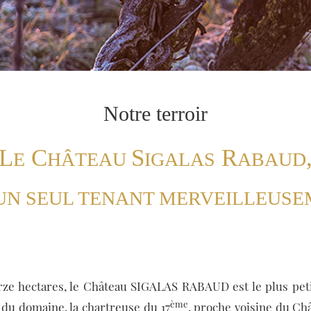
Notre terroir
L
C
S
R
E
HÂTEAU
IGALAS
ABAUD
’UN SEUL TENANT MERVEILLEUS
rze hectares, le Château SIGALAS RABAUD est le plus pet
ème
 du domaine, la chartreuse du 17
, proche voisine du C