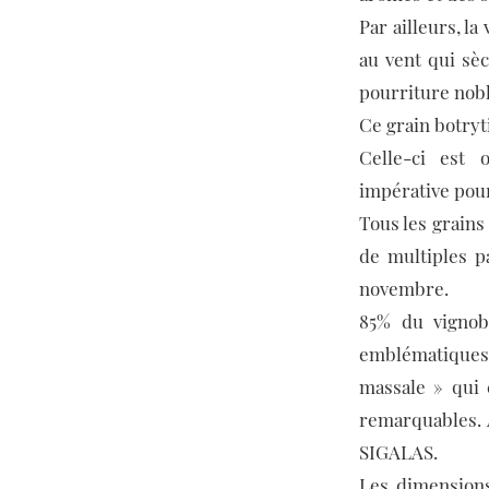
Par ailleurs, l
au vent qui sèc
pourriture nobl
Ce grain botryti
Celle-ci est 
impérative pour
Tous les grains
de multiples p
novembre.
85% du vignob
emblématiques 
massale » qui 
remarquables. A
SIGALAS.
Les dimensions