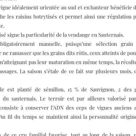
a vigne idéalement orientée au sud et en hauteur bénéficie 
he les raisins botrytisés et permet ainsi une régulation p
e.
sé signe la particularité de la vendange en Sauternais.
obligatoirement manuelle, puisqu’une sélection grain
 ne ramasser que les grains dits rôtis, ceux atteints de pou
 n’atteignant pas leur maturation en même temps, la récolte 
assages. La saison s’étale de ce fait sur plusieurs mois,
le est planté de sémillon, 15 % de Sauvignon, 2 des 
du sauternais. Le terroir est par ailleurs valorisé par
consiste à conserver l’ADN des ceps de vignes ancien
u fil du temps se maintient ainsi la personnalité origin
 de ce cru familial favorise, tout au long de la saison, 