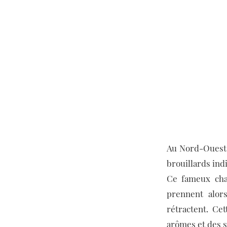
Au Nord-Ouest c
brouillards ind
Ce fameux cham
prennent alors
rétractent. Ce
arômes et des s