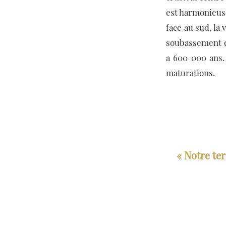
est harmonieus
face au sud, la
soubassement d’
a 600 000 ans.
maturations.
« Notre ter