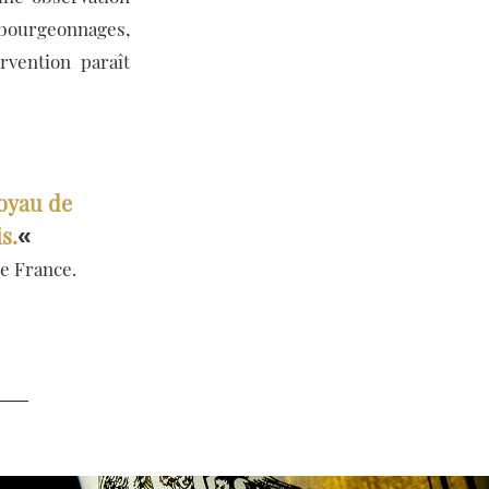
ébourgeonnages,
rvention paraît
noyau de
s.
«
e France.