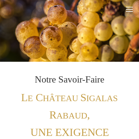
Notre Savoir-Faire
L
C
S
E
HÂTEAU
IGALAS
R
,
ABAUD
UNE EXIGENCE