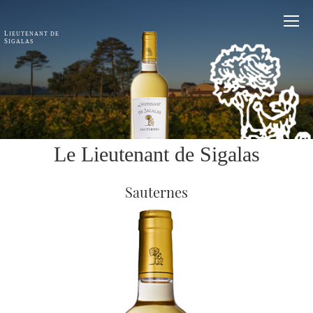
L
IEUTENANT DE
S
IGALAS
Le Lieutenant de Sigalas
Sauternes