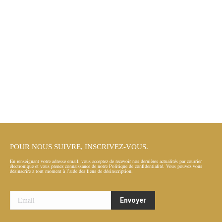
IGALAS
ABAUD
POUR NOUS SUIVRE, INSCRIVEZ-VOUS.
En renseignant votre adresse email, vous acceptez de recevoir nos dernières actualités par courrier
électronique et vous prenez connaissance de notre Politique de confidentialité. Vous pouvez vous
désinscrire à tout moment à l’aide des liens de désinscription.