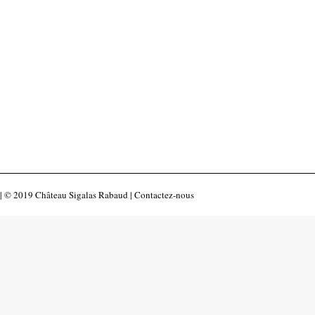
de Rustica !
nous sommes ravis de partager notre
 boeuf gras de Bazas, notre route des
| © 2019 Château Sigalas Rabaud |
Contactez-nous