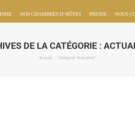
ISME
ISME
NOS CHAMBRES D’HÔTES
NOS CHAMBRES D’HÔTES
PRESSE
PRESSE
NOUS C
NOUS C
IVES DE LA CATÉGORIE :
ACTUA
Vous êtes ici :
Accueil
Catégorie "Actualités"