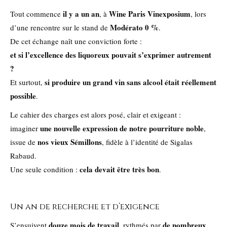
il y a un an
Wine Paris Vinexposium
Tout commence
, à
, lors
Modérato 0 %
d’une rencontre sur le stand de
.
De cet échange naît une conviction forte :
et si l’excellence des liquoreux pouvait s’exprimer autrement
?
si produire un grand vin sans alcool était réellement
Et surtout,
possible
.
Le cahier des charges est alors posé, clair et exigeant :
une nouvelle expression de notre pourriture noble
imaginer
,
nos vieux Sémillons
issue de
, fidèle à l’identité de Sigalas
Rabaud.
cela devait être très bon
Une seule condition :
.
Un an de recherche et d’exigence
douze mois de travail
de nombreux
S’ensuivent
, rythmés par