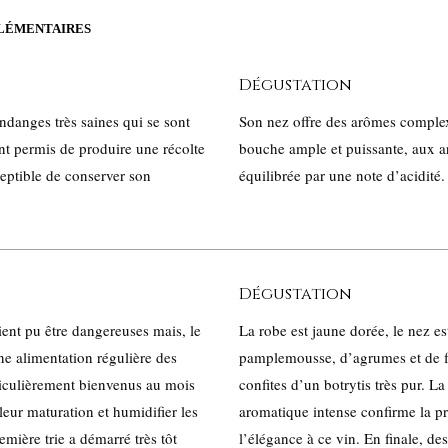
LÉMENTAIRES
Dégustation
ndanges très saines qui se sont
Son nez offre des arômes complex
t permis de produire une récolte
bouche ample et puissante, aux a
ceptible de conserver son
équilibrée par une note d’acidité.
Dégustation
raient pu être dangereuses mais, le
La robe est jaune dorée, le nez 
ne alimentation régulière des
pamplemousse, d’agrumes et de fl
rticulièrement bienvenus au mois
confites d’un botrytis très pur. L
leur maturation et humidifier les
aromatique intense confirme la p
emière trie a démarré très tôt
l’élégance à ce vin. En finale, de