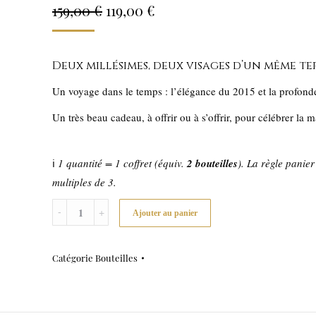
Le
Le
159,00
€
119,00
€
prix
prix
initial
actuel
Deux millésimes, deux visages d’un même te
était :
est :
Un voyage dans le temps : l’élégance du 2015 et la profond
159,00 €.
119,00 €.
Un très beau cadeau, à offrir ou à s’offrir, pour célébrer la m
ℹ️
1 quantité = 1 coffret (équiv.
2 bouteilles
). La règle panier
multiples de 3.
Quantité
Ajouter au panier
Catégorie
Bouteilles